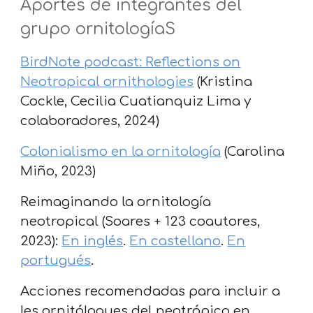
Aportes de integrantes del
grupo ornitologíaS
BirdNote podcast: Reflections on
Neotropical ornithologies
(Kristina
Cockle, Cecilia Cuatianquiz Lima y
colaboradores, 2024)
Colonialismo en la ornitología
(Carolina
Miño, 2023)
Reimaginando la ornitología
neotropical (Soares + 123 coautores,
2023):
En inglés
.
En castellano
.
En
portugués
.
Acciones recomendadas para incluir a
les ornitólogues del neotrópico en