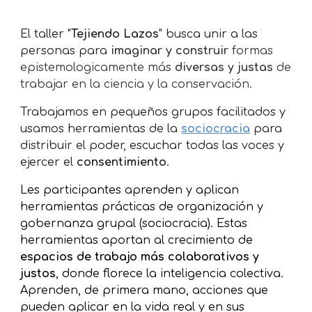
El
taller "
Tejiendo Lazos
"
busca
unir
a las
personas
para
imaginar y construir
formas
epistemol
o
gicamente más
diversas y justas
de
trabajar en la
ciencia
y la conservación.
Trabajamos en pequeños grupos facilitados y
us
amos herramientas de la
sociocracia
para
distribuir el poder, escuchar todas las voces y
ejercer el
consentimiento
.
Les participantes aprenden
y aplica
n
herramientas prácticas de organización y
gobernanza grupal (sociocracia)
. Estas
herramientas
aporta
n
al crecimiento de
espacios de trabajo más colaborativos y
justos
, donde florece
l
a inteligencia colectiva.
Aprenden,
de primera mano, acciones que
pued
e
n aplicar en la vida real y en sus