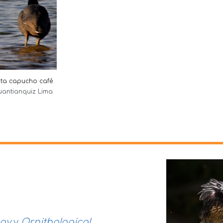
iota capucho café
uantianquiz Lima
ogy
y
Ornithological