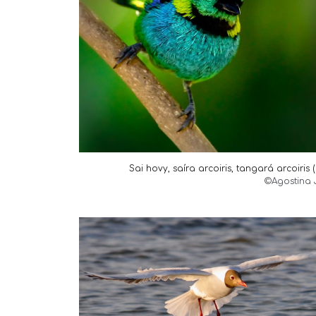
Sai hovy, saíra arcoiris, tangará arcoiris
(
©Agostina 