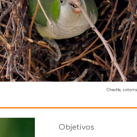
Chech'e, cotorr
Objetivos