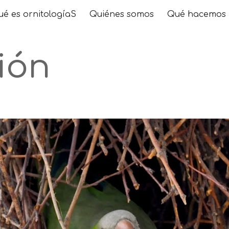
é es ornitologíaS
Quiénes somos
Qué hacemos
ip to main content
Skip to navigat
ión