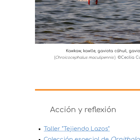
Kawkaw, kawlle, g
aviota c
á
huil, gav
(
Chroicocephalus maculipennis
).
©
Cecilia C
Acción y reflexión
Taller "
T
ejiendo
L
azos"
Colección especial de
Ornithol