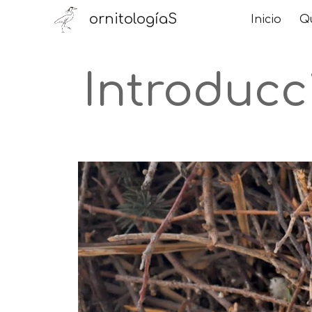
ornitologíaS
Inicio
Qu
Sk
Introducc