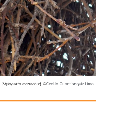
a
(
Myiopsitta monachus
).
©
Cecilia Cuantianquiz Lima