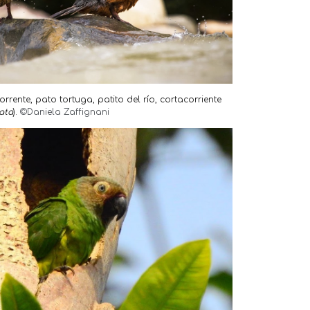
torrente,
pato tortuga, patito del río, cortacorriente
ata
).
©Daniela Zaffignani