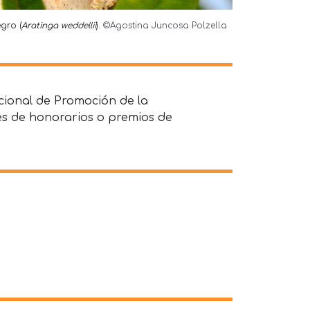
negro
(
Aratinga weddellii
).
©Agostina Juncosa Polzella
cional de Promoción de la
nes de honorarios o premios de