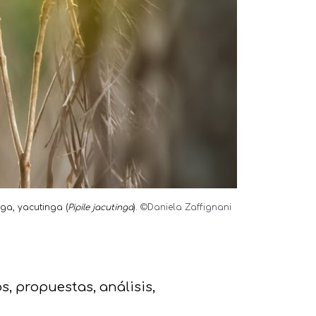
nga, yacutinga (
Pipile jacutinga
).
©Daniela Zaffignani
, propuestas, análisis,