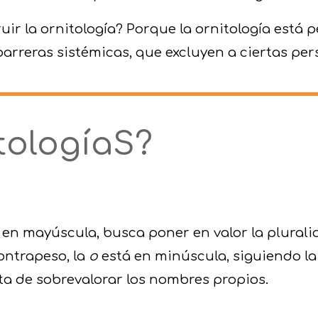
uir la ornitología? Porque
la or
nitología
está p
 barreras sistémicas
, que excluyen a ciertas per
tologíaS?
en mayúscula, busca poner en valor la plural
ntrapeso, la
o
e
stá en minúscula,
siguiendo l
ta de sobrevalorar los nombres propios.