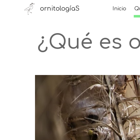
ornitologíaS
Inicio
Qu
Sk
¿Qué es
o