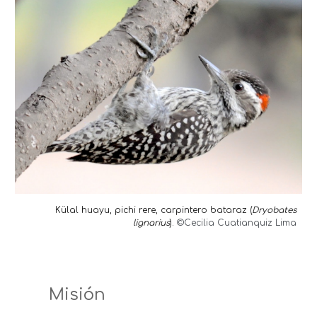
Külal huayu, pichi rere, carpintero bataraz
(
Dryobates
lignarius
).
©
Cecilia Cuatianquiz Lima
Misión