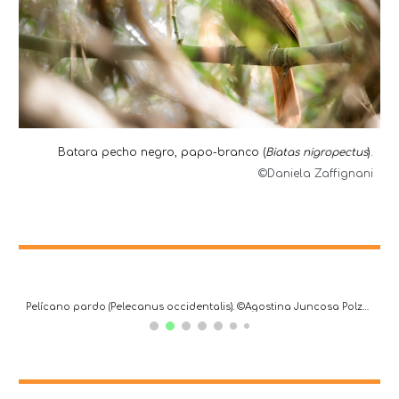
Batara pecho negro, papo-branco (
Biatas nigropectus
).
©Daniela Zaffignani
Pelícano pardo (Pelecanus occidentalis). ©Agostina Juncosa Polzella